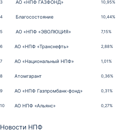
АО «НПФ ГАЗФОНД»
3
10,95%
Благосостояние
4
10,44%
АО «НПФ «ЭВОЛЮЦИЯ»
5
7,15%
АО «НПФ «Транснефть»
6
2,88%
АО «Национальный НПФ»
7
1,01%
Атомгарант
8
0,36%
АО «НПФ Газпромбанк-фонд»
9
0,31%
АО НПФ «Альянс»
10
0,27%
Место
Место
Место
НПФ
НПФ
НПФ
Рейтинг
Доходность
Сумма, тыс.
Рейтинг
Место
НПФ
рублей
Новости НПФ
Сбербанк
НПФ «Профессиональный» (АО)
Сбербанк
1
1
1
AAA
10,07%
ruAAA