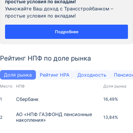
простые условия по вкладам!
Умножайте Ваш доход с Трансстройбанком –
простые условия по вкладам!
Подробнее
Рейтинг НПФ по доле рынка
Доля рынка
Рейтинг НРА
Доходность
Пенсио
Место
НПФ
Доля рынка
Сбербанк
1
16,49%
АО «НПФ ГАЗФОНД пенсионные
2
13,84%
накопления»