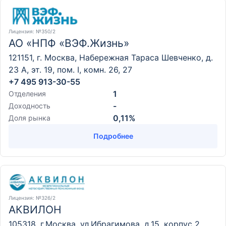
Лицензия
: №350/2
АО «НПФ «ВЭФ.Жизнь»
121151, г. Москва, Набережная Тараса Шевченко, д.
23 А, эт. 19, пом. I, комн. 26, 27
+7 495 913-30-55
1
Отделения
-
Доходность
0,11%
Доля рынка
Подробнее
Лицензия
: №326/2
АКВИЛОН
105318, г.Москва, ул.Ибрагимова, д.15, корпус 2