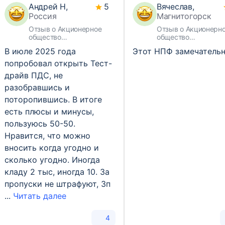
Андрей Н,
5
Вячеслав,
Россия
Магнитогорск
Отзыв о Акционерное
Отзыв о Акционерн
общество
общество
Негосударственный
«Негосударственны
В июле 2025 года
Этот НПФ замечательн
пенсионный фонд «ВТБ
пенсионный фонд
«Пенсионный фонд»
«БУДУЩЕЕ»
попробовал открыть Тест-
драйв ПДС, не
разобравшись и
поторопившись. В итоге
есть плюсы и минусы,
пользуюсь 50-50.
Нравится, что можно
вносить когда угодно и
сколько угодно. Иногда
кладу 2 тыс, иногда 10. За
пропуски не штрафуют, Зп
...
Читать далее
4